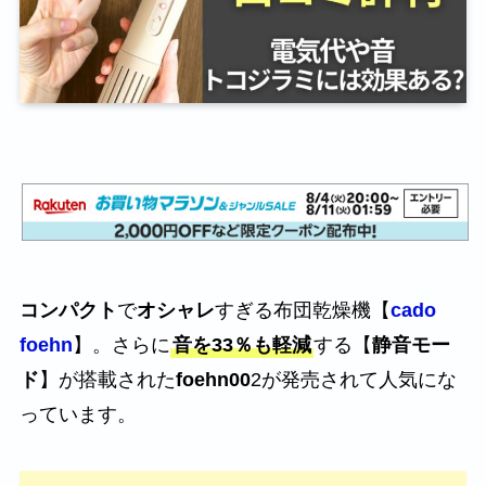
コンパクト
で
オシャレ
すぎる布団乾燥機【
cado
foehn
】。さらに
音を33％も軽減
する【
静音モー
ド
】が搭載された
foehn00
2が発売されて人気にな
っています。