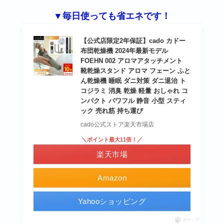
▼毎日使っても省エネです！
【公式店限定2年保証】cado カドー
布団乾燥機 2024年最新モデル
FOEHN 002 アロマアタッチメント
靴乾燥スタンド アロマ フェーン ふと
ん乾燥機 睡眠 ダニ対策 ダニ退治 ト
コジラミ 消臭 乾燥 軽量 おしゃれ コ
ンパクト パワフル 静音 小型 スティ
ック 売れ筋 持ち運び
cado公式ストア楽天市場店
＼ポイント最大11倍！／
楽天市場
Amazon
Yahooショッピング
ポチップ