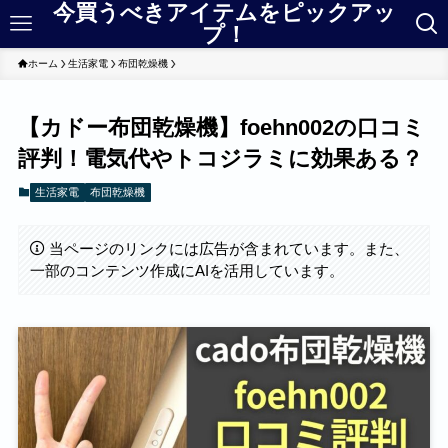
今買うべきアイテムをピックアッ
プ！
ホーム
生活家電
布団乾燥機
【カドー布団乾燥機】foehn002の口コミ
評判！電気代やトコジラミに効果ある？
生活家電
布団乾燥機
当ページのリンクには広告が含まれています。また、
一部のコンテンツ作成にAIを活用しています。