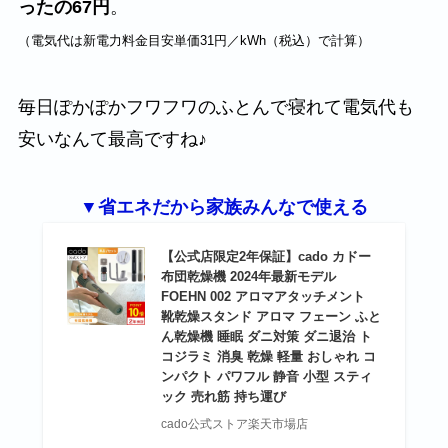
ったの67円
。
（電気代は新電力料金目安単価31円／kWh（税込）で計算）
毎日ぽかぽかフワフワのふとんで寝れて電気代も
安いなんて最高ですね♪
▼省エネだから家族みんなで使える
【公式店限定2年保証】cado カドー
布団乾燥機 2024年最新モデル
FOEHN 002 アロマアタッチメント
靴乾燥スタンド アロマ フェーン ふと
ん乾燥機 睡眠 ダニ対策 ダニ退治 ト
コジラミ 消臭 乾燥 軽量 おしゃれ コ
ンパクト パワフル 静音 小型 スティ
ック 売れ筋 持ち運び
cado公式ストア楽天市場店