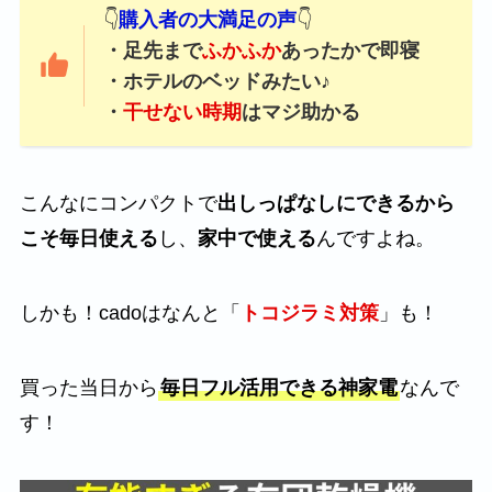
👇
購入者の大満足の声
👇
・足先まで
ふかふか
あったかで即寝
・ホテルのベッドみたい♪
・
干せない時期
はマジ助かる
こんなにコンパクトで
出しっぱなしにできるから
こそ毎日使える
し、
家中で使える
んですよね。
しかも！cadoはなんと「
トコジラミ対策
」も！
買った当日から
毎日フル活用できる神家電
なんで
す！