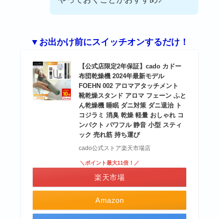
▼お出かけ前にスイッチオンするだけ！
【公式店限定2年保証】cado カドー
布団乾燥機 2024年最新モデル
FOEHN 002 アロマアタッチメント
靴乾燥スタンド アロマ フェーン ふと
ん乾燥機 睡眠 ダニ対策 ダニ退治 ト
コジラミ 消臭 乾燥 軽量 おしゃれ コ
ンパクト パワフル 静音 小型 スティ
ック 売れ筋 持ち運び
cado公式ストア楽天市場店
＼ポイント最大11倍！／
楽天市場
Amazon