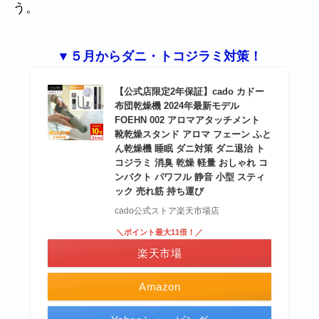
う。
▼５月からダニ・トコジラミ対策！
【公式店限定2年保証】cado カドー
布団乾燥機 2024年最新モデル
FOEHN 002 アロマアタッチメント
靴乾燥スタンド アロマ フェーン ふと
ん乾燥機 睡眠 ダニ対策 ダニ退治 ト
コジラミ 消臭 乾燥 軽量 おしゃれ コ
ンパクト パワフル 静音 小型 スティ
ック 売れ筋 持ち運び
cado公式ストア楽天市場店
＼ポイント最大11倍！／
楽天市場
Amazon