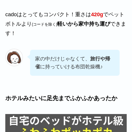
cadoはとってもコンパクト！重さは
420g
でペット
ボトルより
軽いから家中持ち運び
できま
(コードを除く)
す！
家の中だけじゃなくて、
旅行や帰
省
に持っていける布団乾燥機♪
ホテルみたいに
足先までふかふかあったか