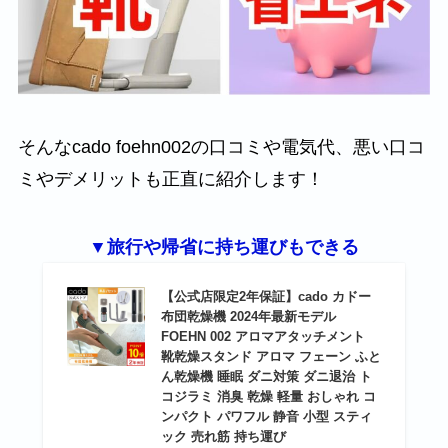
そんなcado foehn002の口コミや電気代、悪い口コ
ミやデメリットも正直に紹介します！
▼旅行や帰省に持ち運びもできる
【公式店限定2年保証】cado カドー
布団乾燥機 2024年最新モデル
FOEHN 002 アロマアタッチメント
靴乾燥スタンド アロマ フェーン ふと
ん乾燥機 睡眠 ダニ対策 ダニ退治 ト
コジラミ 消臭 乾燥 軽量 おしゃれ コ
ンパクト パワフル 静音 小型 スティ
ック 売れ筋 持ち運び