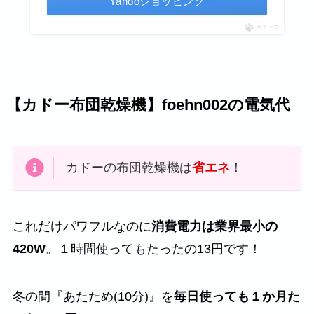
Yahooショッピング
ポチップ
【カドー布団乾燥機】foehn002の電気代
カドーの布団乾燥機は
省エネ
！
これだけパワフルなのに
消費電力は業界最小の
420W
。１時間使ってもたったの13円です！
冬の間『あたため(10分)』を
毎日使っても１か月た