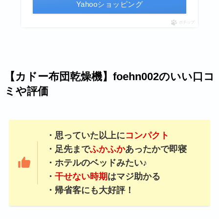
Yahooショッピング
ポチップ
【カドー布団乾燥機】foehn002のいい口コ
ミや評価
・思っていた以上に
コンパクト
・足先まで
ふかふか
あったかで即寝
・ホテルのベッドみたい♪
・
干せない時期
はマジ助かる
・帰省客にも大好評！