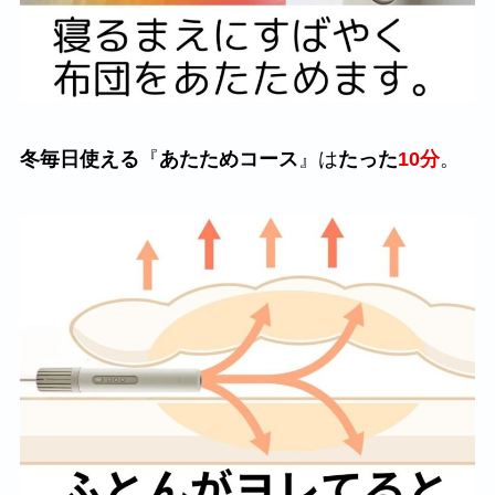
冬毎日使える
『
あたためコース
』は
たった
10分
。