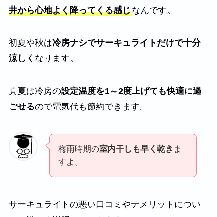
井から心地よく降ってくる感じ
なんです。
初夏や秋は
冷房ナシでサーキュライトだけで十分
涼しく
なります。
真夏は冷房の
設定温度を1～2度上げても快適に過
ごせる
ので電気代も節約できます。
梅雨時期の
室内干しも早く乾き
ま
すよ。
サーキュライトの悪い口コミやデメリットについ