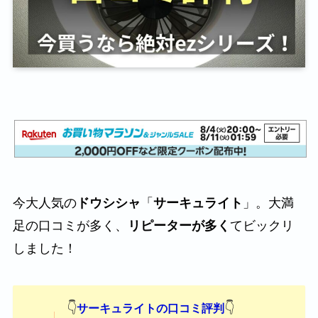
今大人気の
ドウシシャ
「
サーキュライト
」。大満
足の口コミが多く、
リピーターが多く
てビックリ
しました！
👇
👇
サーキュライトの口コミ評判