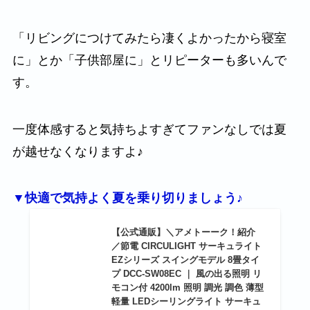
「リビングにつけてみたら凄くよかったから寝室
に」とか「子供部屋に」とリピーターも多いんで
す。
一度体感すると気持ちよすぎてファンなしでは夏
が越せなくなりますよ♪
▼快適で気持よく夏を乗り切りましょう♪
【公式通販】＼アメトーーク！紹介
／節電 CIRCULIGHT サーキュライト
EZシリーズ スイングモデル 8畳タイ
プ DCC-SW08EC ｜ 風の出る照明 リ
モコン付 4200lm 照明 調光 調色 薄型
軽量 LEDシーリングライト サーキュ