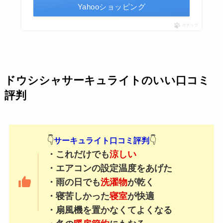
Yahooショッピング
ポチップ
ドウシシャサーキュライトのいい口コミ
評判
👇
👇
サーキュライト口コミ評判
・これだけでも
涼しい
・エアコンの設定温度をあげた
・雨の日でも
洗濯物
が乾く
・寝苦しかった
寝室
が快適
・扇風機を置かなくてよくなる