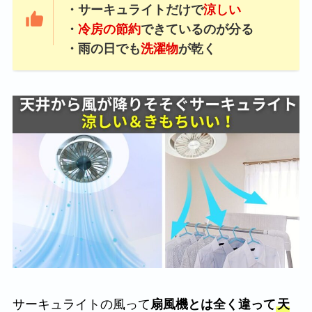
・サーキュライトだけで
涼しい
・
冷房の節約
できているのが分る
・雨の日でも
洗濯物
が乾く
サーキュライトの風って
扇風機とは全く違って
天