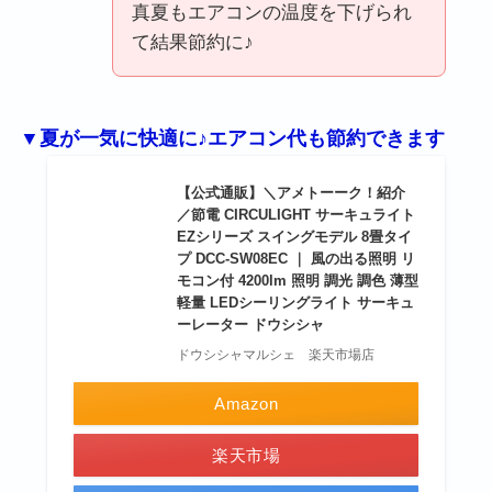
真夏もエアコンの温度を下げられ
て結果節約に♪
▼夏が一気に快適に♪エアコン代も節約できます
【公式通販】＼アメトーーク！紹介
／節電 CIRCULIGHT サーキュライト
EZシリーズ スイングモデル 8畳タイ
プ DCC-SW08EC ｜ 風の出る照明 リ
モコン付 4200lm 照明 調光 調色 薄型
軽量 LEDシーリングライト サーキュ
ーレーター ドウシシャ
ドウシシャマルシェ 楽天市場店
Amazon
楽天市場