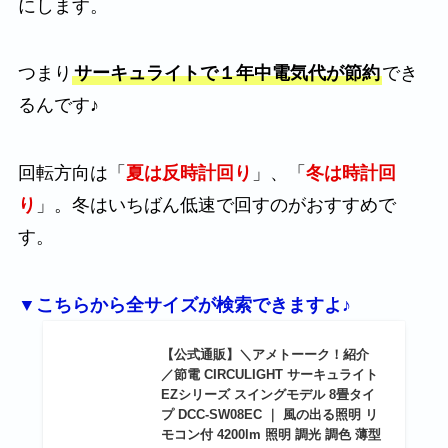
にします。
つまり
サーキュライトで１年中電気代が節約
でき
るんです♪
回転方向は「
夏は反時計回り
」、「
冬は時計回
り
」。冬はいちばん低速で回すのがおすすめで
す。
▼こちらから全サイズが検索できますよ♪
【公式通販】＼アメトーーク！紹介
／節電 CIRCULIGHT サーキュライト
EZシリーズ スイングモデル 8畳タイ
プ DCC-SW08EC ｜ 風の出る照明 リ
モコン付 4200lm 照明 調光 調色 薄型