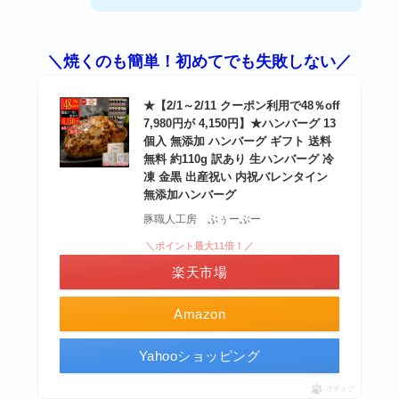
＼焼くのも簡単！初めてでも失敗しない／
★【2/1～2/11 クーポン利用で48％off
7,980円が 4,150円】★ハンバーグ 13
個入 無添加 ハンバーグ ギフト 送料
無料 約110g 訳あり 生ハンバーグ 冷
凍 金黒 出産祝い 内祝バレンタイン
無添加ハンバーグ
豚職人工房 ぶぅーぶー
＼ポイント最大11倍！／
楽天市場
Amazon
Yahooショッピング
ポチップ