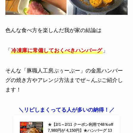
色んな食べ方を楽しんだ我が家の結論は
「
冷凍庫に常備しておくべきハンバーグ
」
そんな「豚職人工房ぶぅーぶー」の金黒ハンバー
グの焼き方やアレンジ方法までぜ～んぶご紹介し
ます！
＼リピしまくってる人が多いの納得！／
★【2/1～2/11 クーポン利用で48％off
7,980円が 4,150円】★ハンバーグ 13