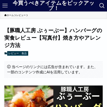
今買うべきアイテムをピックアッ
プ！
ホーム
レビュー
【豚職人工房 ぶぅーぶー】ハンバーグの
実食レビュー【写真付】焼き方やアレン
ジ方法
レビュー
食品
当ページのリンクには広告が含まれています。また、
一部のコンテンツ作成にAIを活用しています。