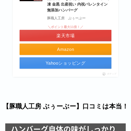
凍 金黒 出産祝い 内祝バレンタイン
無添加ハンバーグ
豚職人工房 ぶぅーぶー
＼ポイント最大11倍！／
楽天市場
Amazon
Yahooショッピング
ポチップ
【豚職人工房 ぶぅーぶー】口コミは本当！