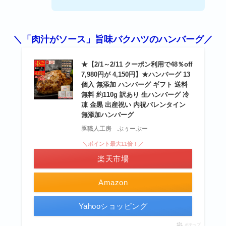
＼「肉汁がソース」旨味バクハツのハンバーグ／
★【2/1～2/11 クーポン利用で48％off
7,980円が 4,150円】★ハンバーグ 13
個入 無添加 ハンバーグ ギフト 送料
無料 約110g 訳あり 生ハンバーグ 冷
凍 金黒 出産祝い 内祝バレンタイン
無添加ハンバーグ
豚職人工房 ぶぅーぶー
＼ポイント最大11倍！／
楽天市場
Amazon
Yahooショッピング
ポチップ