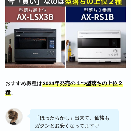
おすすめ機種は
2024年発売の１つ型落ちの上位２
種
。
「
ほったらかし
」出来て、
価格も
ガクンとお安く
なってます♡