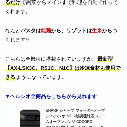
るだけ
で副菜からメインまで料理を自動で作って
くれます。
なんと
パスタは
乾麺
から
、
リゾットは
生米
から
つ
くれます✨
こちらは全機種に搭載されていますが、
最新型
【AX-LSX3C、RS1C、N1C】は冷凍食材も使用で
きる
ようになっています。
▼ヘルシオ全商品をこちらから見れます
SHARP シャープ ウォーターオーブ
ン ヘルシオ 30L 2段調理対応 スチー
ムオーブンレンジ COCORO