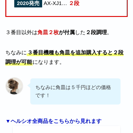
2020発売
AX-XJ1…
２段
３番目以外は
角皿２枚
が付属
した
２段調理
。
ちなみに
３番目機種も角皿を追加購入すると２段
調理が可能
になります。
ちなみに角皿は５千円ほどの価格
です！
▼ヘルシオ全商品をこちらから見れます