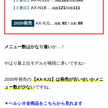
AX-RS1B …
161
/
141
【２番目】
掲載
自動
AX-N1B …
121
/
111
【３番目】
掲載
自動
2020発売
AX-XJ1…
92
/
88
掲載
自動
メニュー数はかなり違い
が…！
やはり最上位モデルが格段に多いですね✨
2020年発売の
【AX-XJ1】は発売が古いせいかメニ
ュー数が少ない
ですね。
▼ヘルシオ全商品をこちらから見れます