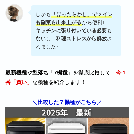
しかも
「ほったらかし」でメイン
も副菜も出来上がる
から便利♪
キッチンに張り付いている必要も
ない
し、
料理ストレスから解放
さ
れました♪
最新機種
や
型落ち
「
7機種
」を徹底比較して、
今１
番「買い」
な機種を紹介します！
＼比較した７機種がこちら／