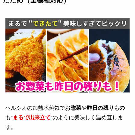
たため（全機種対応）
ヘルシオの加熱水蒸気で
お惣菜
や
昨日の残りもの
も”
まるで出来立て
“のように美味しく温め直しま
す。