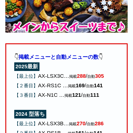
👇
掲載メニューと自動メニューの数
👇
2025最新
AX-LSX3C…
288
/
305
【最上位】
掲載
自動
AX-RS1C …
169
/
141
【２番目】
掲載
自動
AX-N1C …
121
/
111
【３番目】
掲載
自動
2024 型落ち
AX-LSX3B…
270
/
286
【最上位】
掲載
自動