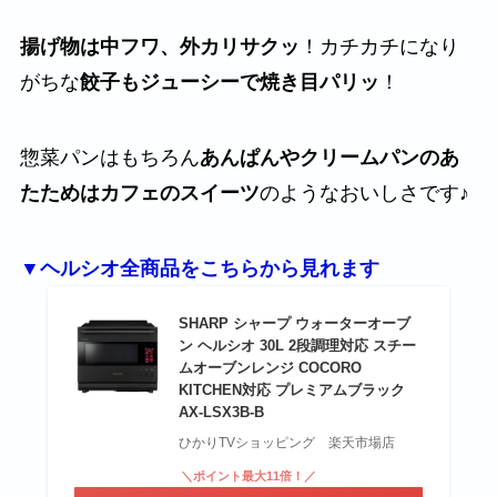
揚げ物は中フワ、外カリサクッ
！カチカチになり
がちな
餃子もジューシーで焼き目パリッ
！
惣菜パンはもちろん
あんぱんやクリームパンのあ
たためはカフェのスイーツ
のようなおいしさです♪
▼ヘルシオ全商品をこちらから見れます
SHARP シャープ ウォーターオーブ
ン ヘルシオ 30L 2段調理対応 スチー
ムオーブンレンジ COCORO
KITCHEN対応 プレミアムブラック
AX-LSX3B-B
ひかりTVショッピング 楽天市場店
＼ポイント最大11倍！／