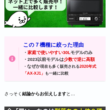
この７機種に絞った理由
・
家庭で使いやすい30L
モデルのみ
・2023以前モデルは
少数で逆に高額
なぜか
・
現在も多く販売される
2020年式
「AX-XJ1」
も一緒に比較
さっそく
結論からお伝えします
と…