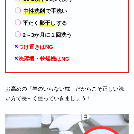
〇
中性洗剤
で手洗い
〇
平たく
影干し
する
〇
2～3か月に１回洗う
×
つけ置きはNG
×
洗濯機・乾燥機はNG
お高めの「羊のいらない枕」だからこそ正しい洗
い方で長～く使っていきましょう！