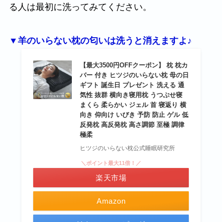
る人は最初に洗ってみてください。
▼羊のいらない枕の匂いは洗うと消えますよ♪
【最大3500円OFFクーポン】 枕 枕カ
バー 付き ヒツジのいらない枕 母の日
ギフト 誕生日 プレゼント 洗える 通
気性 抜群 横向き寝用枕 うつぶせ寝
まくら 柔らかい ジェル 首 寝返り 横
向き 仰向け いびき 予防 防止 ゲル 低
反発枕 高反発枕 高さ調節 至極 調律
極柔
ヒツジのいらない枕公式睡眠研究所
＼ポイント最大11倍！／
楽天市場
Amazon