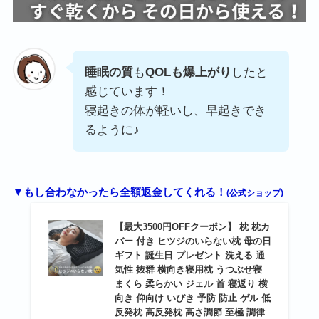
睡眠の質
も
QOLも爆上がり
したと
感じています！
寝起きの体が軽いし、早起きでき
るように♪
▼もし合わなかったら全額返金してくれる！
(公式ショップ)
【最大3500円OFFクーポン】 枕 枕カ
バー 付き ヒツジのいらない枕 母の日
ギフト 誕生日 プレゼント 洗える 通
気性 抜群 横向き寝用枕 うつぶせ寝
まくら 柔らかい ジェル 首 寝返り 横
向き 仰向け いびき 予防 防止 ゲル 低
反発枕 高反発枕 高さ調節 至極 調律