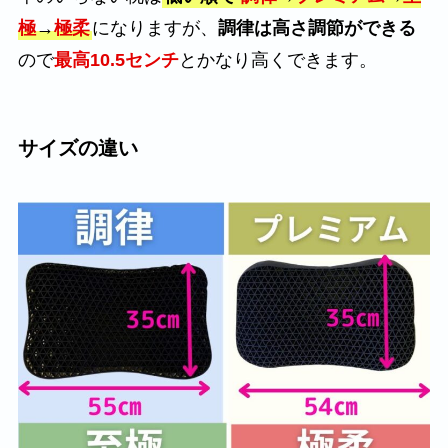
極
→
極柔
になりますが、
調律は高さ調節ができる
ので
最高10.5センチ
とかなり高くできます。
サイズの違い