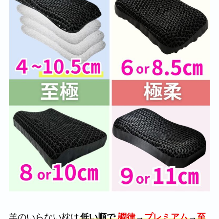
羊のいらない枕は
低い順で
調律
→
プレミアム
→
至