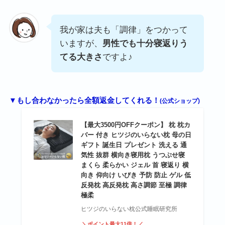
我が家は夫も「調律」をつかって
いますが、
男性でも十分寝返りう
てる大きさ
ですよ♪
▼もし合わなかったら全額返金してくれる！
(公式ショップ)
【最大3500円OFFクーポン】 枕 枕カ
バー 付き ヒツジのいらない枕 母の日
ギフト 誕生日 プレゼント 洗える 通
気性 抜群 横向き寝用枕 うつぶせ寝
まくら 柔らかい ジェル 首 寝返り 横
向き 仰向け いびき 予防 防止 ゲル 低
反発枕 高反発枕 高さ調節 至極 調律
極柔
ヒツジのいらない枕公式睡眠研究所
＼ポイント最大11倍！／