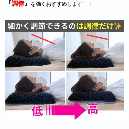
『
調律
』
を
強くおすすめ
します！！