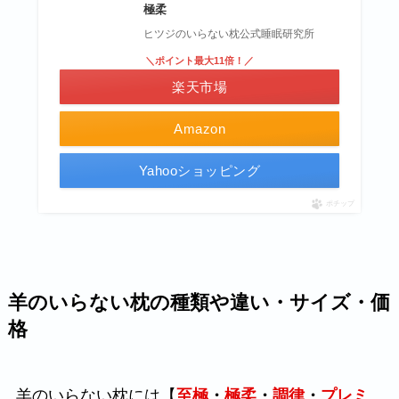
極柔
ヒツジのいらない枕公式睡眠研究所
＼ポイント最大11倍！／
楽天市場
Amazon
Yahooショッピング
ポチップ
羊のいらない枕の種類や違い・サイズ・価
格
羊のいらない枕には【
至極
・
極柔
・
調律
・
プレミ