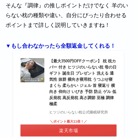
そんな『調律』の推しポイントだけでなく 羊のい
らない枕の種類や違い、自分にぴったり合わせる
ポイントまで詳しく説明していきますね！
▼もし合わなかったら全額返金してくれる！
【最大3500円OFFクーポン】 枕 枕カ
バー 付き ヒツジのいらない枕 母の日
ギフト 誕生日 プレゼント 洗える 通
気性 抜群 横向き寝用枕 うつぶせ寝
まくら 柔らかい ジェル 首 寝返り 横
向き 仰向け いびき 予防 防止 ゲル 低
反発枕 高反発枕 高さ調節 至極 調律
極柔
ヒツジのいらない枕公式睡眠研究所
＼ポイント最大11倍！／
楽天市場