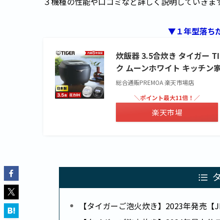
３機種の性能や口コミなど詳しく説明していきま
▼１年型落ち
炊飯器 3.5合炊き タイガー T
ク ムーンホワイト キッチン家
総合通販PREMOA 楽天市場店
＼ポイント最大11倍！／
楽天市場
【タイガーご泡火炊き】2023年発売【JRX