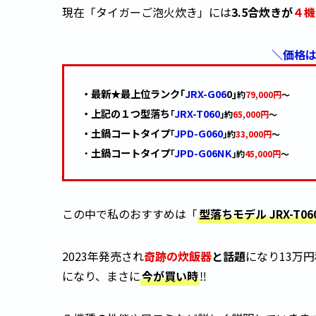
現在「タイガーご泡火炊き」には
3.5合炊きが
４機
＼価格
・最新★最上位ランク｢
JRX-G06
0｣
約
79,000円
～
・上記の１つ型落ち
JRX-T060
｢
｣
約
65,000円
～
・土鍋コートタイプ
JPD-G060
｢
｣
約
33,000円
～
・
土鍋コートタイプ
JPD-G06NK
｢
｣
約
45,000円
～
この中で私のおすすめは「
型落ちモデル JRX-T06
2023年発売され
奇跡の炊飯器
と話題
になり13万
になり、まさに
今が買い時
‼