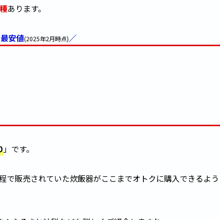
種
あります。
は最安値
／
(2025年2月時点)
0
」です。
円程で販売されていた炊飯器がここまでオトクに購入できるよう