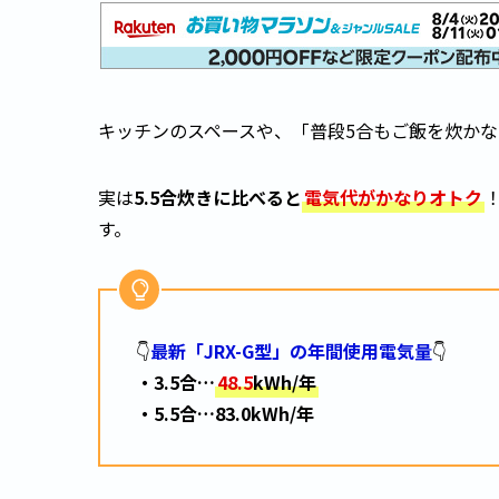
キッチンのスペースや、「普段5合もご飯を炊か
実は
5.5合炊きに比べると
電気代がかなりオトク
す。
👇
最新「JRX-G型」の年間使用電気量
👇
・3.5合…
48.5
kWh/年
・5.5合…83.0kWh/年