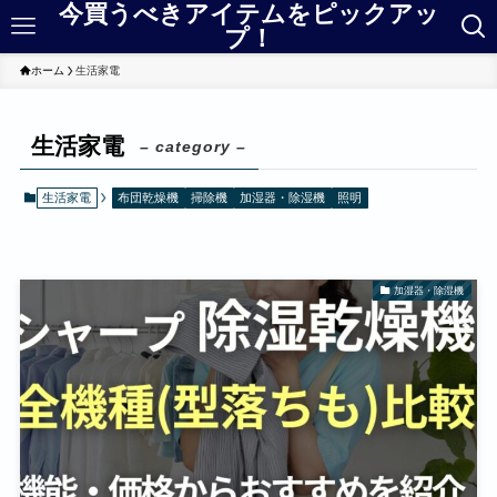
今買うべきアイテムをピックアッ
プ！
ホーム
生活家電
生活家電
– category –
生活家電
布団乾燥機
掃除機
加湿器・除湿機
照明
加湿器・除湿機